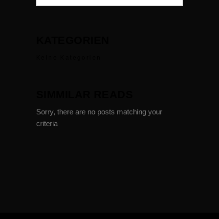
KATEGORIEN
Keine Kategorien
SIMMILAR READS
Sorry, there are no posts matching your
criteria